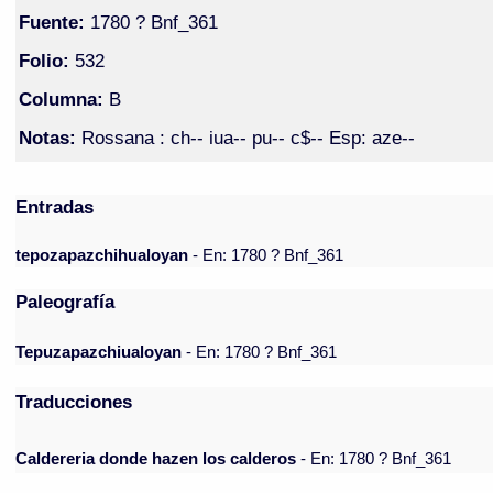
Fuente:
1780 ? Bnf_361
Folio:
532
Columna:
B
Notas:
Rossana : ch-- iua-- pu-- c$-- Esp: aze--
Entradas
tepozapazchihualoyan
- En: 1780 ? Bnf_361
Paleografía
Tepuzapazchiualoyan
- En: 1780 ? Bnf_361
Traducciones
Caldereria donde hazen los calderos
- En: 1780 ? Bnf_361