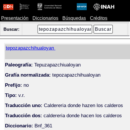
Presentación
Diccionarios
Búsquedas
Créditos
Buscar:
tepozapazchihualoyan
Paleografía:
Tepuzapazchiualoyan
Grafía normalizada:
tepozapazchihualoyan
Prefijo:
no
Tipo:
v.r.
Traducción uno:
Caldereria donde hazen los calderos
Traducción dos:
caldereria donde hacen los calderos
Diccionario:
Bnf_361