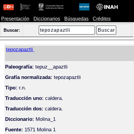
Presentación
Diccionarios
Búsquedas
Créditos
Buscar:
tepozapaztli
Paleografía:
tepuz__apaztli
Grafía normalizada:
tepozapaztli
Tipo:
r.n.
Traducción uno:
caldera.
Traducción dos:
caldera.
Diccionario:
Molina_1
Fuente:
1571 Molina 1