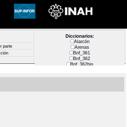
Diccionarios:
Alarcón
r parte
Arenas
Bnf_361
cción
Bnf_362
Bnf_362bis
Carochi
CF_INDEX
Clavijero
Cortés y Zedeño
Docs_México
Durán
Guerra
Mecayapan
Molina_1
Molina_2
Olmos_G