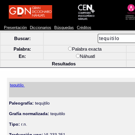
Presentación
Diccionarios
Búsquedas
Créditos
Buscar:
Palabra:
Palabra exacta
En:
Náhuatl
Resultados
tequitilo
Paleografía:
tequjtilo
Grafía normalizada:
tequitilo
Tipo:
r.n.
Traducción uno:
VI-233 251