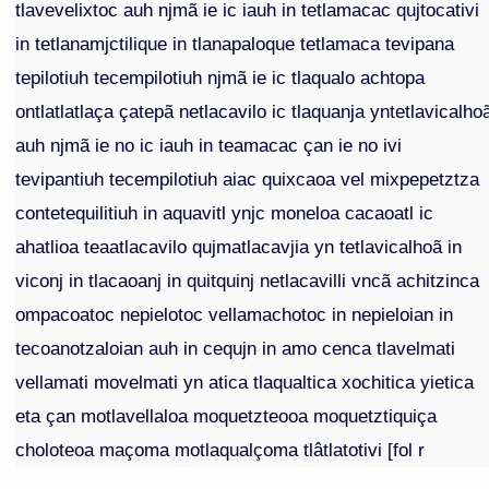
tlavevelixtoc auh njmã ie ic iauh in tetlamacac qujtocativi
in tetlanamjctilique in tlanapaloque tetlamaca tevipana
tepilotiuh tecempilotiuh njmã ie ic tlaqualo achtopa
ontlatlatlaça çatepã netlacavilo ic tlaquanja yntetlavicalho
auh njmã ie no ic iauh in teamacac çan ie no ivi
tevipantiuh tecempilotiuh aiac quixcaoa vel mixpepetztza
contetequilitiuh in aquavitl ynjc moneloa cacaoatl ic
ahatlioa teaatlacavilo qujmatlacavjia yn tetlavicalhoã in
viconj in tlacaoanj in quitquinj netlacavilli vncã achitzinca
ompacoatoc nepielotoc vellamachotoc in nepieloian in
tecoanotzaloian auh in cequjn in amo cenca tlavelmati
vellamati movelmati yn atica tlaqualtica xochitica yietica
eta çan motlavellaloa moquetzteooa moquetztiquiça
choloteoa maçoma motlaqualçoma tlâtlatotivi [fol r