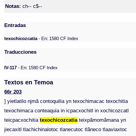
Notas:
ch-- c$--
Entradas
texochicozcatia
- En: 1580 CF Index
Traducciones
IV-117
- En: 1580 CF Index
Textos en Temoa
66r 203
] yietlatilo njmã contoquilia yn texochimacac texochitia
texochimaca conteaquia in icpacxochitl in xochicozcatl
teicpacxochitia
texochicozcatia
teixpãmomâmana yn
jiecaxitl tlachichinalotoc tlanecutoc tlâneco tlaaviaxtoc