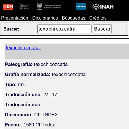
Presentación
Diccionarios
Búsquedas
Créditos
Buscar:
texochicozcatia
Paleografía:
texochicozcatia
Grafía normalizada:
texochicozcatia
Tipo:
r.n.
Traducción uno:
IV-117
Traducción dos:
Diccionario:
CF_INDEX
Fuente:
1580 CF Index