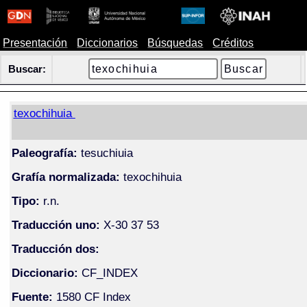
Presentación
Diccionarios
Búsquedas
Créditos
Buscar:
texochihuia
Paleografía:
tesuchiuia
Grafía normalizada:
texochihuia
Tipo:
r.n.
Traducción uno:
X-30 37 53
Traducción dos:
Diccionario:
CF_INDEX
Fuente:
1580 CF Index