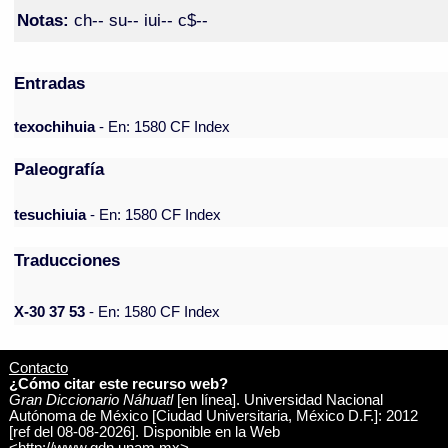
Notas:
ch-- su-- iui-- c$--
Entradas
texochihuia
- En: 1580 CF Index
Paleografía
tesuchiuia
- En: 1580 CF Index
Traducciones
X-30 37 53
- En: 1580 CF Index
Contacto
¿Cómo citar este recurso web?
Gran Diccionario Náhuatl
[en línea]. Universidad Nacional
Autónoma de México [Ciudad Universitaria, México D.F.]: 2012
[ref del 08-08-2026]. Disponible en la Web
<http://www.gdn.unam.mx>