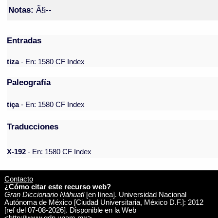
Notas:
Ã§--
Entradas
tiza
- En: 1580 CF Index
Paleografía
tiça
- En: 1580 CF Index
Traducciones
X-192
- En: 1580 CF Index
Contacto
¿Cómo citar este recurso web?
Gran Diccionario Náhuatl
[en línea]. Universidad Nacional
Autónoma de México [Ciudad Universitaria, México D.F.]: 2012
[ref del 07-08-2026]. Disponible en la Web
<http://www.gdn.unam.mx>