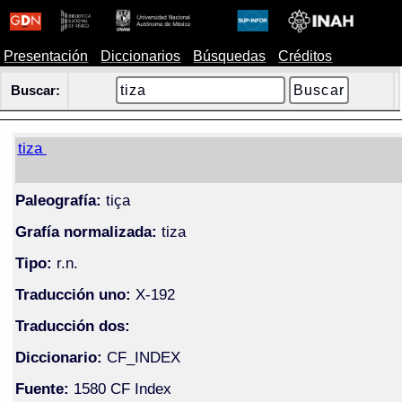
Presentación
Diccionarios
Búsquedas
Créditos
Buscar:
tiza
Paleografía:
tiça
Grafía normalizada:
tiza
Tipo:
r.n.
Traducción uno:
X-192
Traducción dos:
Diccionario:
CF_INDEX
Fuente:
1580 CF Index