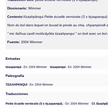
Diccionario:
Wimmer
Contexto:
tîzaahpânqui
Petite écuelle vernissée (S s tiçaapanqui)
Nom du bol dans lequel on buvait le pinole au chia, chiyampinolli au
" inic tlaîhua caxitl motôcâyôtia tizaahpanqui " on boit avec un b
Fuente:
2004 Wimmer
Entradas
tizaapanqui
- En: 2004 Wimmer
tizaapanqui
- En: 2004 Wimmer
Paleografía
TIZAAHPANQUI
- En: 2004 Wimmer
Traducciones
Petite écuelle vernissée (S s tiçaapanqui).
- En: 2004 Wimmer
Cf. tîzaahpâ