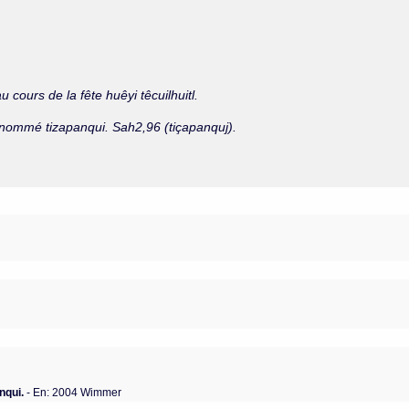
.
 cours de la fête huêyi têcuilhuitl.
ol nommé tizapanqui. Sah2,96 (tiçapanquj).
nqui.
- En: 2004 Wimmer