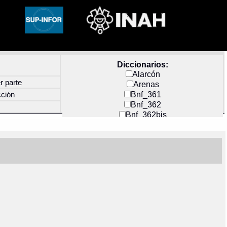
Diccionarios:
Alarcón
r parte
Arenas
Bnf_361
cción
Bnf_362
Bnf_362bis
Carochi
CF_INDEX
Clavijero
Cortés y Zedeño
Docs_México
Durán
Guerra
Mecayapan
Molina_1
Molina_2
Olmos_G