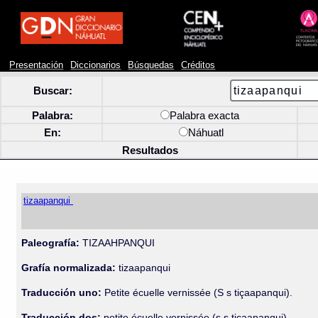
Presentación
Diccionarios
Búsquedas
Créditos
Buscar:
Palabra:
Palabra exacta
En:
Náhuatl
Resultados
tizaapanqui
Paleografía:
TIZAAHPANQUI
Grafía normalizada:
tizaapanqui
Traducción uno:
Petite écuelle vernissée (S s tiçaapanqui).
Traducción dos:
petite écuelle vernissée (s s tiçaapanqui).