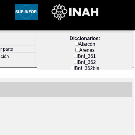
Diccionarios:
Alarcón
r parte
Arenas
Bnf_361
cción
Bnf_362
Bnf_362bis
Carochi
CF_INDEX
Clavijero
Cortés y Zedeño
Docs_México
Durán
Guerra
Mecayapan
Molina_1
Molina_2
Olmos_G