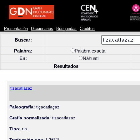
Presentación
Diccionarios
Búsquedas
Créditos
Buscar:
Palabra:
Palabra exacta
En:
Náhuatl
Resultados
tizacatlazaz
Paleografía:
tiçacatlaçaz
Grafía normalizada:
tizacatlazaz
Tipo:
r.n.
Traducción uno:
I-26(2)