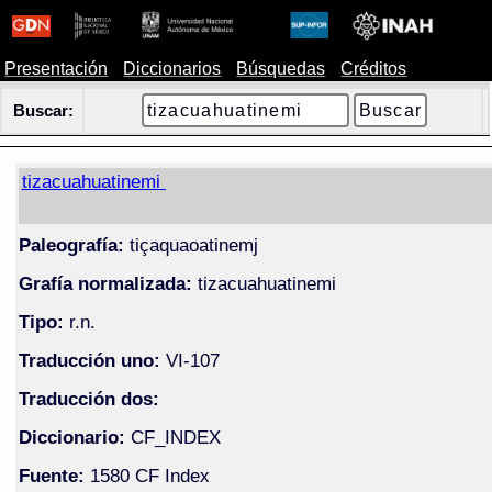
Presentación
Diccionarios
Búsquedas
Créditos
Buscar:
tizacuahuatinemi
Paleografía:
tiçaquaoatinemj
Grafía normalizada:
tizacuahuatinemi
Tipo:
r.n.
Traducción uno:
VI-107
Traducción dos:
Diccionario:
CF_INDEX
Fuente:
1580 CF Index