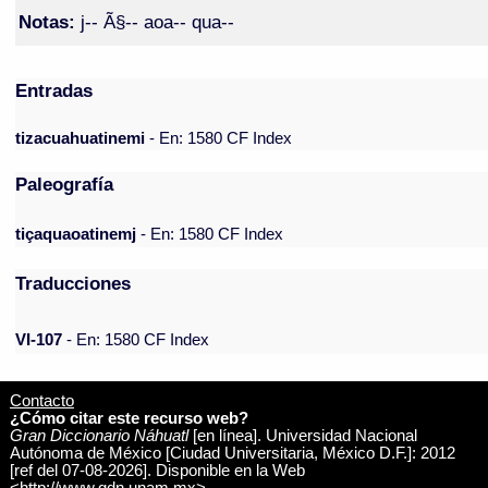
Notas:
j-- Ã§-- aoa-- qua--
Entradas
tizacuahuatinemi
- En: 1580 CF Index
Paleografía
tiçaquaoatinemj
- En: 1580 CF Index
Traducciones
VI-107
- En: 1580 CF Index
Contacto
¿Cómo citar este recurso web?
Gran Diccionario Náhuatl
[en línea]. Universidad Nacional
Autónoma de México [Ciudad Universitaria, México D.F.]: 2012
[ref del 07-08-2026]. Disponible en la Web
<http://www.gdn.unam.mx>