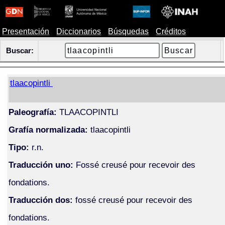
Presentación
Diccionarios
Búsquedas
Créditos
Buscar:
tlaacopintli
Paleografía:
TLAACOPINTLI
Grafía normalizada:
tlaacopintli
Tipo:
r.n.
Traducción uno:
Fossé creusé pour recevoir des
fondations.
Traducción dos:
fossé creusé pour recevoir des
fondations.