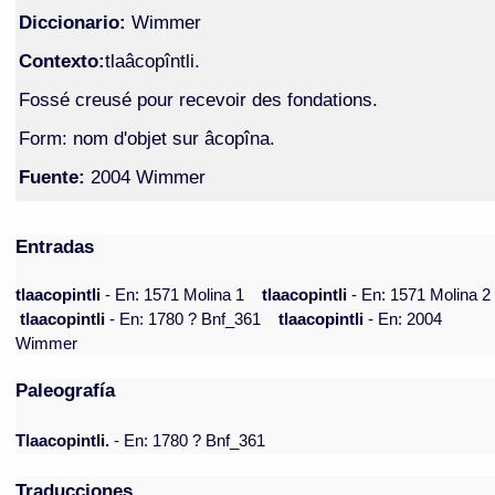
Diccionario:
Wimmer
Contexto:
tlaâcopîntli.
Fossé creusé pour recevoir des fondations.
Form: nom d'objet sur âcopîna.
Fuente:
2004 Wimmer
Entradas
tlaacopintli
- En: 1571 Molina 1
tlaacopintli
- En: 1571 Molina 2
tlaacopintli
- En: 1780 ? Bnf_361
tlaacopintli
- En: 2004
Wimmer
Paleografía
Tlaacopintli.
- En: 1780 ? Bnf_361
Traducciones