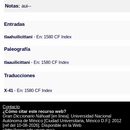
Notas:
aui--
Entradas
tlaahuilicittani
- En: 1580 CF Index
Paleografía
tlaauilicittani
- En: 1580 CF Index
Traducciones
X-41
- En: 1580 CF Index
Contacto
¿Cómo citar este recurso web?
Gran Diccionario Náhuatl
[en línea]. Universidad Nacional
Autónoma de México [Ciudad Universitaria, México D.F.]: 2012
[ref del 10-08-2026]. Disponible en la Web
<http://www.gdn.unam.mx>