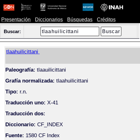
Presentación
Diccionarios
Búsquedas
Créditos
Buscar:
tlaahuilicittani
Paleografía:
tlaauilicittani
Grafía normalizada:
tlaahuilicittani
Tipo:
r.n.
Traducción uno:
X-41
Traducción dos:
Diccionario:
CF_INDEX
Fuente:
1580 CF Index