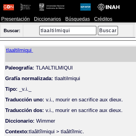
Presentación
Diccionarios
Búsquedas
Créditos
Buscar:
tlaaltilmiqui
Paleografía:
TLAALTILMIQUI
Grafía normalizada:
tlaaltilmiqui
Tipo:
_v.i._
Traducción uno:
v.i., mourir en sacrifice aux dieux.
Traducción dos:
v.i., mourir en sacrifice aux dieux.
Diccionario:
Wimmer
Contexto:
tlaâltîlmiqui > tlaâltîlmic.