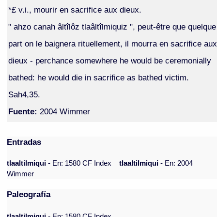
*£ v.i., mourir en sacrifice aux dieux.
" ahzo canah âltîlôz tlaâltîlmiquiz ", peut-être que quelque
part on le baignera rituellement, il mourra en sacrifice aux
dieux - perchance somewhere he would be ceremonially
bathed: he would die in sacrifice as bathed victim.
Sah4,35.
Fuente:
2004 Wimmer
Entradas
tlaaltilmiqui
- En: 1580 CF Index
tlaaltilmiqui
- En: 2004
Wimmer
Paleografía
tlaaltilmjquj
- En: 1580 CF Index