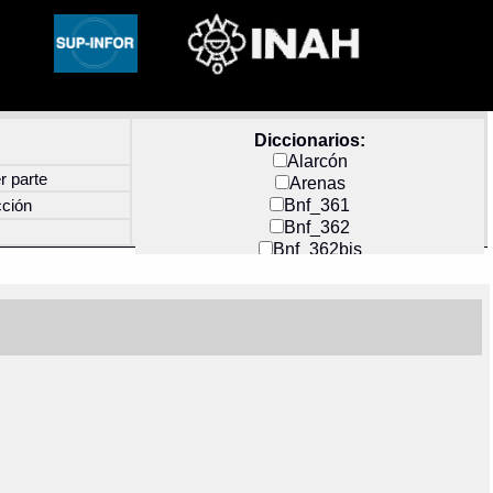
Diccionarios:
Alarcón
r parte
Arenas
Bnf_361
cción
Bnf_362
Bnf_362bis
Carochi
CF_INDEX
Clavijero
Cortés y Zedeño
Docs_México
Durán
Guerra
Mecayapan
Molina_1
Molina_2
Olmos_G