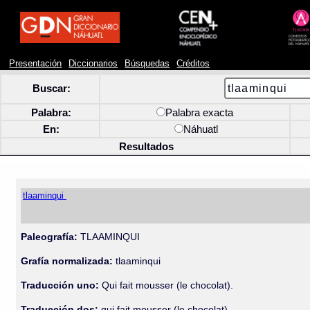
Presentación
Diccionarios
Búsquedas
Créditos
Buscar:
Palabra:
Palabra exacta
En:
Náhuatl
Resultados
tlaaminqui
Paleografía:
TLAAMINQUI
Grafía normalizada:
tlaaminqui
Traducción uno:
Qui fait mousser (le chocolat).
Traducción dos:
qui fait mousser (le chocolat).