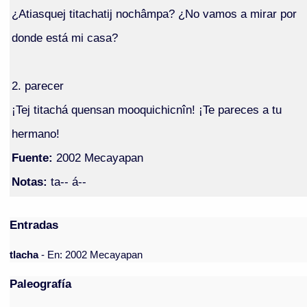
¿Atiasquej titachatij nochâmpa? ¿No vamos a mirar por
donde está mi casa?
2. parecer
¡Tej titachá quensan mooquichicnîn! ¡Te pareces a tu
hermano!
Fuente:
2002 Mecayapan
Notas:
ta-- á--
Entradas
tlacha
- En: 2002 Mecayapan
Paleografía