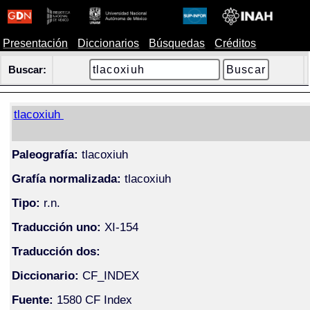
Presentación
Diccionarios
Búsquedas
Créditos
Buscar:
tlacoxiuh
Paleografía:
tlacoxiuh
Grafía normalizada:
tlacoxiuh
Tipo:
r.n.
Traducción uno:
XI-154
Traducción dos:
Diccionario:
CF_INDEX
Fuente:
1580 CF Index