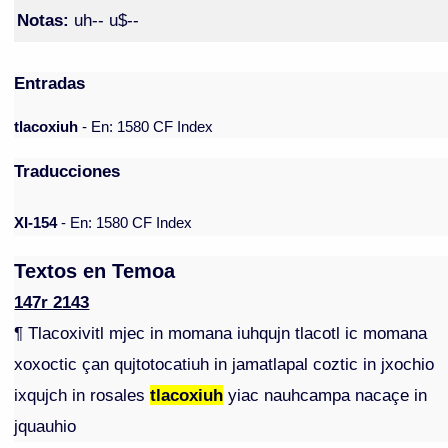
Notas:
uh-- u$--
Entradas
tlacoxiuh
- En: 1580 CF Index
Traducciones
XI-154
- En: 1580 CF Index
Textos en Temoa
147r 2143
¶ Tlacoxivitl mjec in momana iuhqujn tlacotl ic momana
xoxoctic çan qujtotocatiuh in jamatlapal coztic in jxochio
ixqujch in rosales
tlacoxiuh
yiac nauhcampa nacaçe in
jquauhio