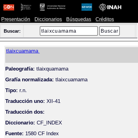
Presentación
Diccionarios
Búsquedas
Créditos
Buscar:
tlaixcuamama
Paleografía:
tlaixquamama
Grafía normalizada:
tlaixcuamama
Tipo:
r.n.
Traducción uno:
XII-41
Traducción dos:
Diccionario:
CF_INDEX
Fuente:
1580 CF Index