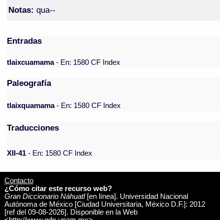
Notas:
qua--
Entradas
tlaixcuamama
- En: 1580 CF Index
Paleografía
tlaixquamama
- En: 1580 CF Index
Traducciones
XII-41
- En: 1580 CF Index
Contacto
¿Cómo citar este recurso web?
Gran Diccionario Náhuatl
[en línea]. Universidad Nacional
Autónoma de México [Ciudad Universitaria, México D.F.]: 2012
[ref del 09-08-2026]. Disponible en la Web
<http://www.gdn.unam.mx>