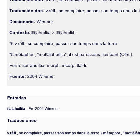
Traducción dos:
v.réfl., se complaire, passer son temps dans la te
Diccionario:
Wimmer
Contexto:
tlâlâhuîltia > tlâlâhuîltih.
*£ v.réfl., se complaire, passer son temps dans la terre.
*£ métaphor., "motlâlâhuîltia", il est paresseux. fainéant (Olm.).
Form: sur âhuîltia, morph. incorp. tlâl-li.
Fuente:
2004 Wimmer
Entradas
tlalahuiltia
- En: 2004 Wimmer
Traducciones
v.réfl., se complaire, passer son temps dans la terre. / métaphor., "motlâlâhu