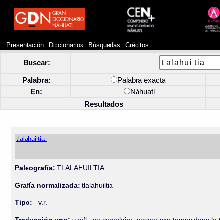
Presentación
Diccionarios
Búsquedas
Créditos
Buscar:
Palabra:
Palabra exacta
En:
Náhuatl
Resultados
tlalahuiltia
Paleografía:
TLALAHUILTIA
Grafía normalizada:
tlalahuiltia
Tipo:
_v.r._
Traducción uno:
v.réfl., se complaire, passer son temps dans la te