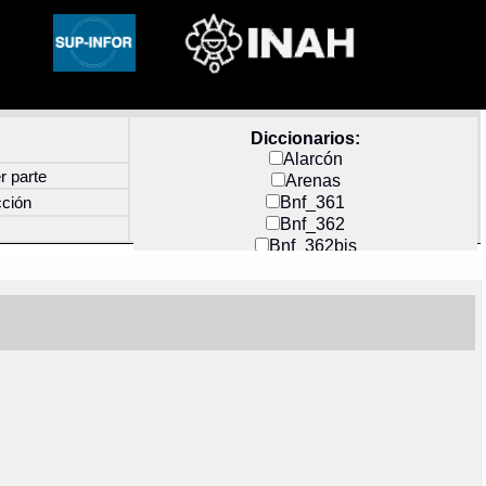
Diccionarios:
Alarcón
r parte
Arenas
Bnf_361
cción
Bnf_362
Bnf_362bis
Carochi
CF_INDEX
Clavijero
Cortés y Zedeño
Docs_México
Durán
Guerra
Mecayapan
Molina_1
Molina_2
Olmos_G