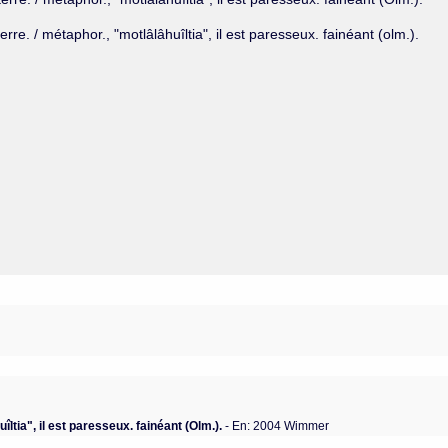
rre. / métaphor., "motlâlâhuîltia", il est paresseux. fainéant (olm.).
îltia", il est paresseux. fainéant (Olm.).
- En: 2004 Wimmer