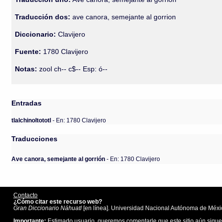
Traducción dos:
ave canora, semejante al gorrion
Diccionario:
Clavijero
Fuente:
1780 Clavijero
Notas:
zool ch-- c$-- Esp: ó--
Entradas
tlalchinoltototl
- En: 1780 Clavijero
Traducciones
Ave canora, semejante al gorrión
- En: 1780 Clavijero
Contacto
¿Cómo citar este recurso web?
Gran Diccionario Náhuatl
[en línea]. Universidad Nacional Autónoma de Méxic
Importante:
Estimado usuario, queremos comentarle que este sitio aún sigue