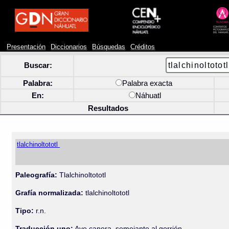
Presentación
Diccionarios
Búsquedas
Créditos
Buscar:
Palabra:
Palabra exacta
En:
Náhuatl
Resultados
tlalchinoltototl
Paleografía:
Tlalchinoltototl
Grafía normalizada:
tlalchinoltototl
Tipo:
r.n.
Traducción uno:
Ave canora, semejante al gorrión