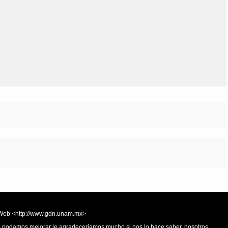
Olmos_V
Paredes
Rincón
Sahagún Escolio
Tezozomoc
Tzinacapan
Wimmer
la Web <http://www.gdn.unam.mx>
 o podamos mejorar le agradeceríamos mucho si nos lo hace saber, nosotros