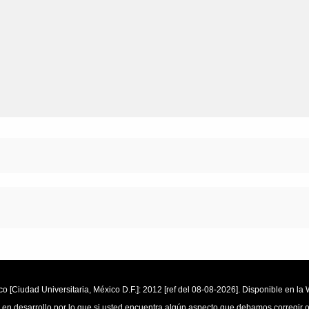
o [Ciudad Universitaria, México D.F.]: 2012 [ref del 08-08-2026]. Disponible en 
 en desarrollo por lo que si usted encuentra algún aspecto que debamos corregir