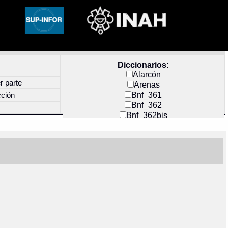
Diccionarios:
Alarcón
r parte
Arenas
Bnf_361
cción
Bnf_362
Bnf_362bis
Carochi
CF_INDEX
Clavijero
Cortés y Zedeño
Docs_México
Durán
Guerra
Mecayapan
Molina_1
Molina_2
Olmos_G