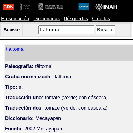
Presentación
Diccionarios
Búsquedas
Créditos
Buscar:
tlaltoma
Paleografía:
tâltoma'
Grafía normalizada:
tlaltoma
Tipo:
s.
Traducción uno:
tomate (verde; con cáscara)
Traducción dos:
tomate (verde; con cascara)
Diccionario:
Mecayapan
Fuente:
2002 Mecayapan