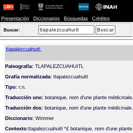
Presentación
Diccionarios
Búsquedas
Créditos
Buscar:
tlapalezcuahuitl
Paleografía:
TLAPALEZCUAHUITL
Grafía normalizada:
tlapalezcuahuitl
Tipo:
r.n.
Traducción uno:
botanique, nom d'une plante médicinale
Traducción dos:
botanique, nom d'une plante médicinale.
Diccionario:
Wimmer
Contexto:
tlapalezcuahuitl *£ botanique, nom d'une plante