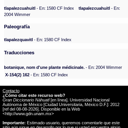
tlapalezcuahuitl
- En: 1580 CF Index
tlapalezcuahuitl
- En:
2004 Wimmer
Paleografía
tlapalezquavitl
- En: 1580 CF Index
Traducciones
botanique, nom d'une plante médicinale.
- En: 2004 Wimmer
X-154(2) 162
- En: 1580 CF Index
Contacto
¿Cómo citar este recurso web?
Gran Diccionario Náhuatl
[en línea]. Universidad Nacional
Autónoma de México [Ciudad Universitaria, México D.F.]: 2012
[ref del 08-08-2026]. Disponible en la Web
<http://www.gdn.unam.mx>
Importante:
Estimado usuario, queremos comentarle que este
sitio aún sigue en desarrollo por lo que si usted encuentra algún