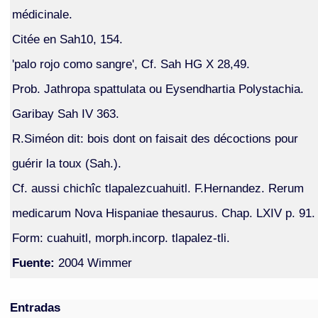
médicinale.
Citée en Sah10, 154.
'palo rojo como sangre', Cf. Sah HG X 28,49.
Prob. Jathropa spattulata ou Eysendhartia Polystachia.
Garibay Sah IV 363.
R.Siméon dit: bois dont on faisait des décoctions pour
guérir la toux (Sah.).
Cf. aussi chichîc tlapalezcuahuitl. F.Hernandez. Rerum
medicarum Nova Hispaniae thesaurus. Chap. LXIV p. 91.
Form: cuahuitl, morph.incorp. tlapalez-tli.
Fuente:
2004 Wimmer
Entradas