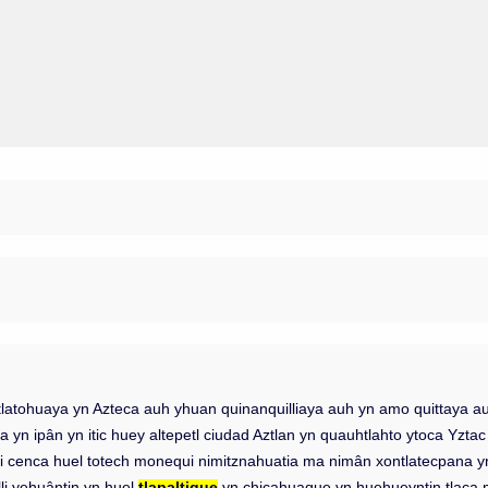
yn tlatohuaya yn Azteca auh yhuan quinanquilliaya auh yn amo quittaya au
 ipân yn itic huey altepetl ciudad Aztlan yn quauhtlahto ytoca Yztac M
i cenca huel totech monequi nimitznahuatia ma nimân xontlatecpana y
li yehuântin yn huel
tlapaltique
yn chicahuaque yn huehueyntin tlaca m