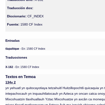
Traducción dos:
Diccionario:
CF_INDEX
Fuente:
1580 CF Index
Entradas
tlapaltique
- En: 1580 CF Index
Traducciones
X-182
- En: 1580 CF Index
Textos en Temoa
134v 2
yn yehuatl yn quitocayotiaya tetzahuitl Huitzillopochtli quicaquia 
intepachocauh yn inquauhtlatocauh yn Azteca yn oncan catca onoya yn
Mixcohuatzin tlaxihuallauh Yztac Mixcohuatze yn axcân ca monequ
miyec tlacatl motlaonyazq yn Azteca Auh ma ixquich chicome calpol