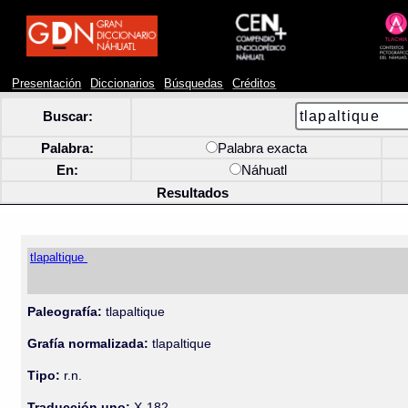
Presentación
Diccionarios
Búsquedas
Créditos
Buscar:
Palabra:
Palabra exacta
En:
Náhuatl
Resultados
tlapaltique
Paleografía:
tlapaltique
Grafía normalizada:
tlapaltique
Tipo:
r.n.
Traducción uno:
X-182