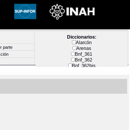
Diccionarios:
Alarcón
r parte
Arenas
Bnf_361
cción
Bnf_362
Bnf_362bis
Carochi
CF_INDEX
Clavijero
Cortés y Zedeño
Docs_México
Durán
Guerra
Mecayapan
Molina_1
Molina_2
Olmos_G