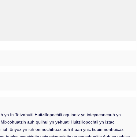
Olmos_V
Paredes
Rincón
Sahagún Escolio
Tezozomoc
Tzinacapan
Wimmer
h yn în Tetzahuitl Huitzillopochtli oquinotz yn inteyacancauh yn
ixcohuatzin auh quilhui yn yehuatl Huitzillopochtli yn Iztac
n iuh ônyez yn iuh onmochihuaz auh ihuan ynic tiquinmonhuicaz
a hualca yxachintin ynic miyequintin yn macehualtin Auh ca yehica