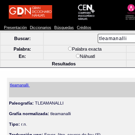
Presentación
Diccionarios
Búsquedas
Créditos
Buscar:
Palabra:
Palabra exacta
En:
Náhuatl
Resultados
tleamanalli
Paleografía:
TLEAMANALLI
Grafía normalizada:
tleamanalli
Tipo:
r.n.
Traducción uno:
Foyer, âtre, source de feu (S).