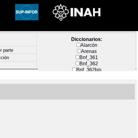
Diccionarios:
Alarcón
r parte
Arenas
Bnf_361
cción
Bnf_362
Bnf_362bis
Carochi
CF_INDEX
Clavijero
Cortés y Zedeño
Docs_México
Durán
Guerra
Mecayapan
Molina_1
Molina_2
Olmos_G