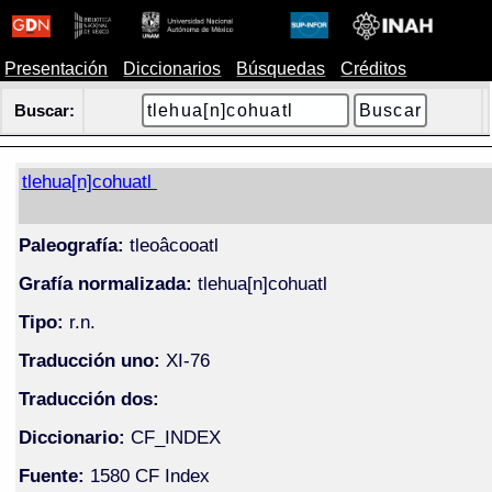
Presentación
Diccionarios
Búsquedas
Créditos
Buscar:
tlehua[n]cohuatl
Paleografía:
tleoâcooatl
Grafía normalizada:
tlehua[n]cohuatl
Tipo:
r.n.
Traducción uno:
XI-76
Traducción dos:
Diccionario:
CF_INDEX
Fuente:
1580 CF Index