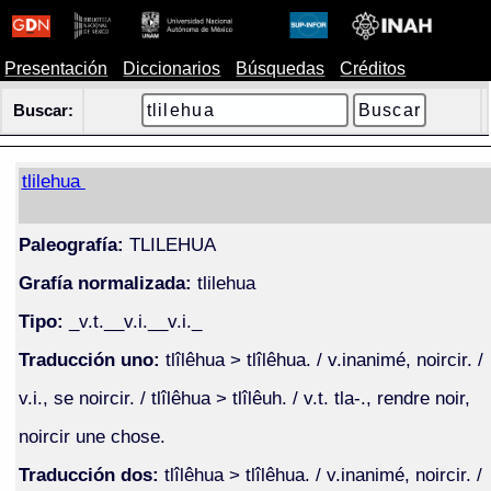
Presentación
Diccionarios
Búsquedas
Créditos
Buscar:
tlilehua
Paleografía:
TLILEHUA
Grafía normalizada:
tlilehua
Tipo:
_v.t.__v.i.__v.i._
Traducción uno:
tlîlêhua > tlîlêhua. / v.inanimé, noircir. /
v.i., se noircir. / tlîlêhua > tlîlêuh. / v.t. tla-., rendre noir,
noircir une chose.
Traducción dos:
tlîlêhua > tlîlêhua. / v.inanimé, noircir. /