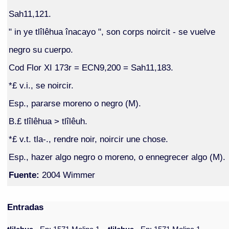
Sah11,121.
" in ye tlîlêhua înacayo ", son corps noircit - se vuelve
negro su cuerpo.
Cod Flor XI 173r = ECN9,200 = Sah11,183.
*£ v.i., se noircir.
Esp., pararse moreno o negro (M).
B.£ tlîlêhua > tlîlêuh.
*£ v.t. tla-., rendre noir, noircir une chose.
Esp., hazer algo negro o moreno, o ennegrecer algo (M).
Fuente:
2004 Wimmer
Entradas