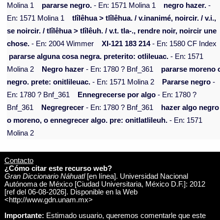
Molina 1
pararse negro.
- En: 1571 Molina 1
negro hazer.
-
En: 1571 Molina 1
tlîlêhua > tlîlêhua. / v.inanimé, noircir. / v.i.,
se noircir. / tlîlêhua > tlîlêuh. / v.t. tla-., rendre noir, noircir une
chose.
- En: 2004 Wimmer
XI-121 183 214
- En: 1580 CF Index
pararse alguna cosa negra. preterito: otlileuac.
- En: 1571
Molina 2
Negro hazer
- En: 1780 ? Bnf_361
pararse moreno 
negro. prete: onitlileuac.
- En: 1571 Molina 2
Pararse negro
-
En: 1780 ? Bnf_361
Ennegrecerse por algo
- En: 1780 ?
Bnf_361
Negregrecer
- En: 1780 ? Bnf_361
hazer algo negro
o moreno, o ennegrecer algo. pre: onitlatlileuh.
- En: 1571
Molina 2
Contacto
¿Cómo citar este recurso web?
Gran Diccionario Náhuatl
[en línea]. Universidad Nacional
Autónoma de México [Ciudad Universitaria, México D.F.]: 2012
[ref del 06-08-2026]. Disponible en la Web
<http://www.gdn.unam.mx>
Importante:
Estimado usuario, queremos comentarle que este