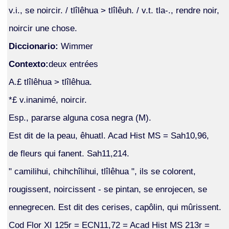
v.i., se noircir. / tlîlêhua > tlîlêuh. / v.t. tla-., rendre noir,
noircir une chose.
Diccionario:
Wimmer
Contexto:
deux entrées
A.£ tlîlêhua > tlîlêhua.
*£ v.inanimé, noircir.
Esp., pararse alguna cosa negra (M).
Est dit de la peau, êhuatl. Acad Hist MS = Sah10,96,
de fleurs qui fanent. Sah11,214.
" camilihui, chihchîlihui, tlîlêhua ", ils se colorent,
rougissent, noircissent - se pintan, se enrojecen, se
ennegrecen. Est dit des cerises, capôlin, qui mûrissent.
Cod Flor XI 125r = ECN11,72 = Acad Hist MS 213r =