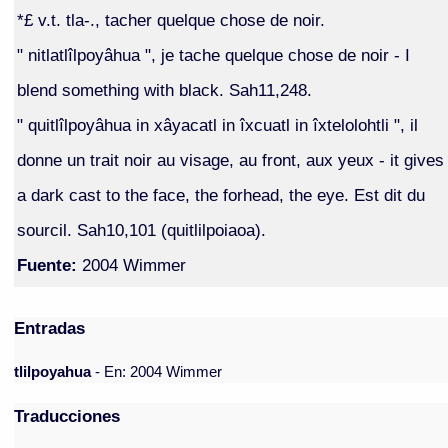
*£ v.t. tla-., tacher quelque chose de noir.
" nitlatlîlpoyâhua ", je tache quelque chose de noir - I
blend something with black. Sah11,248.
" quitlîlpoyâhua in xâyacatl in îxcuatl in îxtelolohtli ", il
donne un trait noir au visage, au front, aux yeux - it gives
a dark cast to the face, the forhead, the eye. Est dit du
sourcil. Sah10,101 (quitlilpoiaoa).
Fuente:
2004 Wimmer
Entradas
tlilpoyahua
- En: 2004 Wimmer
Traducciones