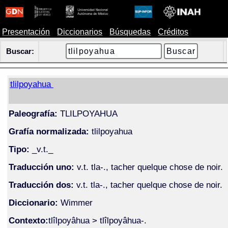
Presentación
Diccionarios
Búsquedas
Créditos
Buscar:
tlilpoyahua
Paleografía:
TLILPOYAHUA
Grafía normalizada:
tlilpoyahua
Tipo:
_v.t._
Traducción uno:
v.t. tla-., tacher quelque chose de noir.
Traducción dos:
v.t. tla-., tacher quelque chose de noir.
Diccionario:
Wimmer
Contexto:
tlîlpoyâhua > tlîlpoyâhua-.