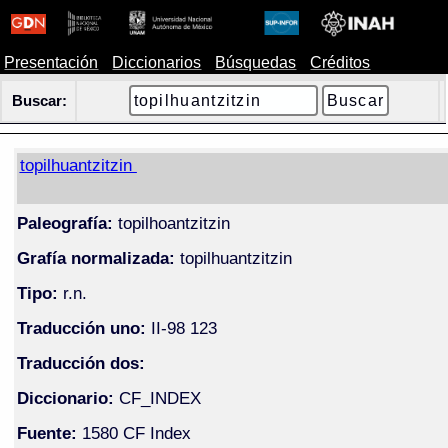
Presentación
Diccionarios
Búsquedas
Créditos
Buscar:
topilhuantzitzin
Paleografía:
topilhoantzitzin
Grafía normalizada:
topilhuantzitzin
Tipo:
r.n.
Traducción uno:
II-98 123
Traducción dos:
Diccionario:
CF_INDEX
Fuente:
1580 CF Index