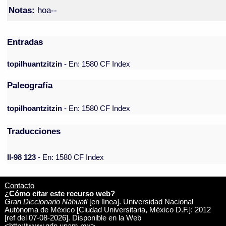
Notas:
hoa--
Entradas
topilhuantzitzin
- En: 1580 CF Index
Paleografía
topilhoantzitzin
- En: 1580 CF Index
Traducciones
II-98 123
- En: 1580 CF Index
Contacto
¿Cómo citar este recurso web?
Gran Diccionario Náhuatl
[en línea]. Universidad Nacional
Autónoma de México [Ciudad Universitaria, México D.F.]: 2012
[ref del 07-08-2026]. Disponible en la Web
<http://www.gdn.unam.mx>