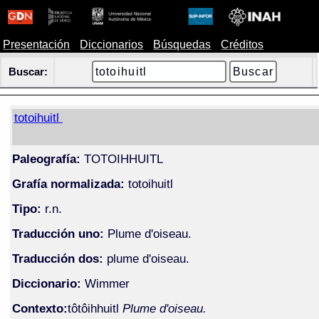
Presentación
Diccionarios
Búsquedas
Créditos
Buscar:
totoihuitl
Paleografía:
TOTOIHHUITL
Grafía normalizada:
totoihuitl
Tipo:
r.n.
Traducción uno:
Plume d'oiseau.
Traducción dos:
plume d'oiseau.
Diccionario:
Wimmer
Contexto:
tôtôihhuitl
Plume d'oiseau.