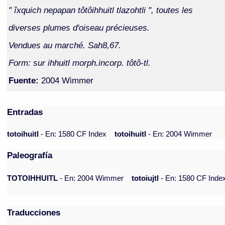
" îxquich nepapan tôtôihhuitl tlazohtli ", toutes les
diverses plumes d'oiseau précieuses.
Vendues au marché. Sah8,67.
Form: sur ihhuitl morph.incorp. tôtô-tl.
Fuente:
2004 Wimmer
Entradas
totoihuitl
- En: 1580 CF Index
totoihuitl
- En: 2004 Wimmer
Paleografía
TOTOIHHUITL
- En: 2004 Wimmer
totoiujtl
- En: 1580 CF Inde
Traducciones