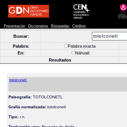
Presentación
Diccionarios
Búsquedas
Créditos
Buscar:
Palabra:
Palabra exacta
En:
Náhuatl
Resultados
totolconetl
Paleografía:
TOTOLCONETL
Grafía normalizada:
totolconetl
Tipo:
r.n.
Traducción uno:
Poussins de dinde.