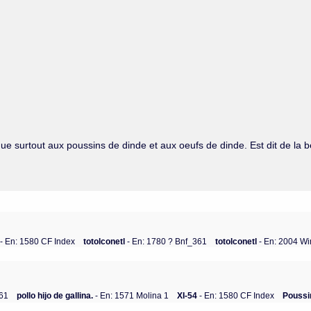
taque surtout aux poussins de dinde et aux oeufs de dinde. Est dit de la
l
- En: 1580 CF Index
totolconetl
- En: 1780 ? Bnf_361
totolconetl
- En: 2004 W
361
pollo hijo de gallina.
- En: 1571 Molina 1
XI-54
- En: 1580 CF Index
Poussi