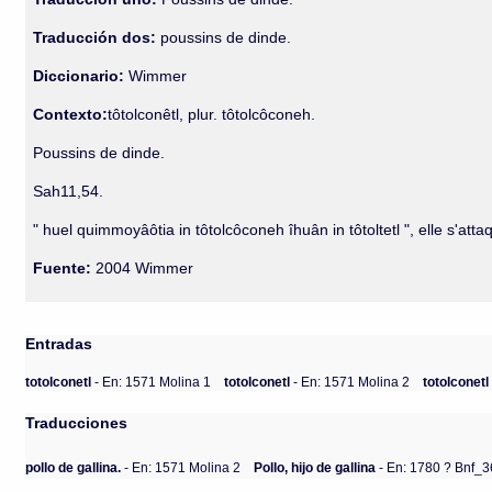
Traducción dos:
poussins de dinde.
Diccionario:
Wimmer
Contexto:
tôtolconêtl, plur. tôtolcôconeh.
Poussins de dinde.
Sah11,54.
" huel quimmoyâôtia in tôtolcôconeh îhuân in tôtoltetl ", elle s'at
Fuente:
2004 Wimmer
Entradas
totolconetl
- En: 1571 Molina 1
totolconetl
- En: 1571 Molina 2
totolconet
Traducciones
pollo de gallina.
- En: 1571 Molina 2
Pollo, hijo de gallina
- En: 1780 ? Bnf_