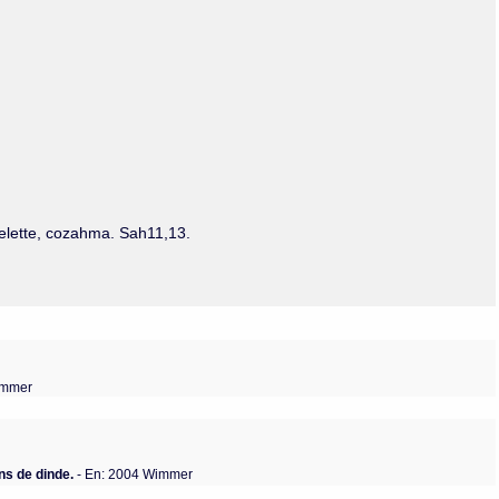
Olmos_V
Paredes
Rincón
Sahagún Escolio
Tezozomoc
Tzinacapan
Wimmer
 belette, cozahma. Sah11,13.
immer
ns de dinde.
- En: 2004 Wimmer