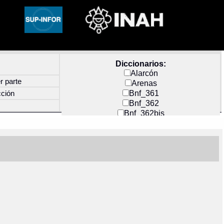
Diccionarios:
Alarcón
r parte
Arenas
Bnf_361
cción
Bnf_362
Bnf_362bis
Carochi
CF_INDEX
Clavijero
Cortés y Zedeño
Docs_México
Durán
Guerra
Mecayapan
Molina_1
Molina_2
Olmos_G