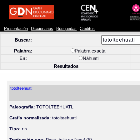
Presentación
Diccionarios
Búsquedas
Créditos
Buscar:
Palabra:
Palabra exacta
En:
Náhuatl
Resultados
totolteehuatl
Paleografía:
TOTOLTEEHUATL
Grafía normalizada:
totolteehuatl
Tipo:
r.n.
Traducción uno:
Peau, toile de l'oeuf (S).