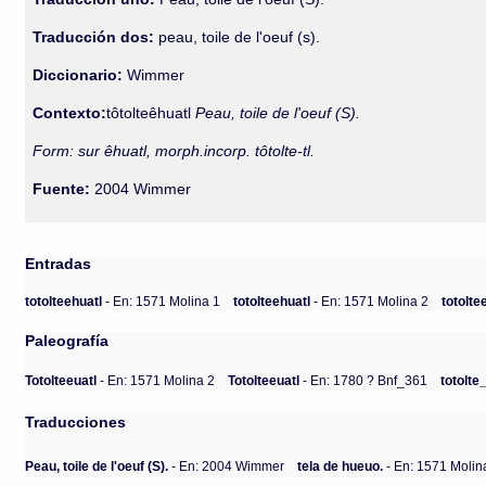
Traducción dos:
peau, toile de l'oeuf (s).
Diccionario:
Wimmer
Contexto:
tôtolteêhuatl
Peau, toile de l'oeuf (S).
Form: sur êhuatl, morph.incorp. tôtolte-tl.
Fuente:
2004 Wimmer
Entradas
totolteehuatl
- En: 1571 Molina 1
totolteehuatl
- En: 1571 Molina 2
totolte
Paleografía
Totolteeuatl
- En: 1571 Molina 2
Totolteeuatl
- En: 1780 ? Bnf_361
totolte
Traducciones
Peau, toile de l'oeuf (S).
- En: 2004 Wimmer
tela de hueuo.
- En: 1571 Molin