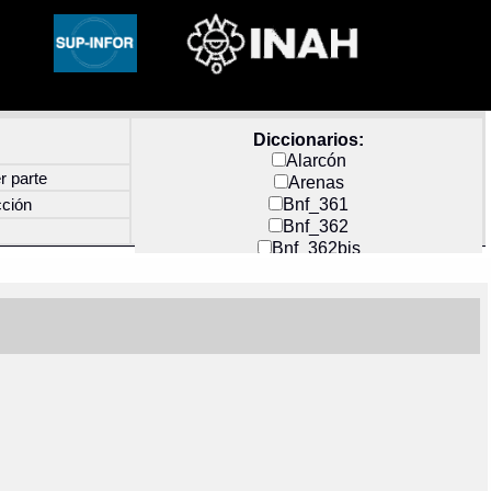
Diccionarios:
Alarcón
r parte
Arenas
Bnf_361
cción
Bnf_362
Bnf_362bis
Carochi
CF_INDEX
Clavijero
Cortés y Zedeño
Docs_México
Durán
Guerra
Mecayapan
Molina_1
Molina_2
Olmos_G