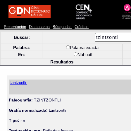
Presentación
Diccionarios
Búsquedas
Créditos
Buscar:
Palabra:
Palabra exacta
En:
Náhuatl
Resultados
tzintzontli
Paleografía:
TZINTZONTLI
Grafía normalizada:
tzintzontli
Tipo:
r.n.
Traducción uno:
Poils des fesses.