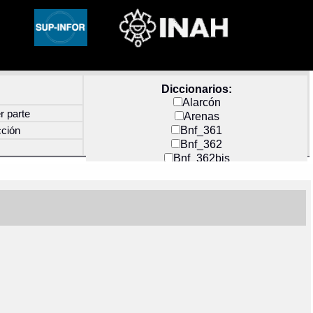
Diccionarios:
Alarcón
r parte
Arenas
Bnf_361
cción
Bnf_362
Bnf_362bis
Carochi
CF_INDEX
Clavijero
Cortés y Zedeño
Docs_México
Durán
Guerra
Mecayapan
Molina_1
Molina_2
Olmos_G