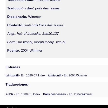
Traducción dos:
poils des fesses.
Diccionario:
Wimmer
Contexto:
tzintzontli
Poils des fesses.
Angl., hair of buttocks. Sah10,137.
Form: sur tzontli, morph.incorp. tzin-tli.
Fuente:
2004 Wimmer
Entradas
tzintzontli
- En: 1580 CF Index
tzintzontli
- En: 2004 Wimmer
Traducciones
X-137
- En: 1580 CF Index
Poils des fesses.
- En: 2004 Wimmer