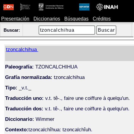
Presentación
Diccionarios
Búsquedas
Créditos
Buscar:
tzoncalchihua
Paleografía:
TZONCALCHIHUA
Grafía normalizada:
tzoncalchihua
Tipo:
_v.t._
Traducción uno:
v.t. tê-., faire une coiffure à quelqu'un.
Traducción dos:
v.t. tê-., faire une coiffure à quelqu'un.
Diccionario:
Wimmer
Contexto:
tzoncalchîhua: tzoncalchîuh.