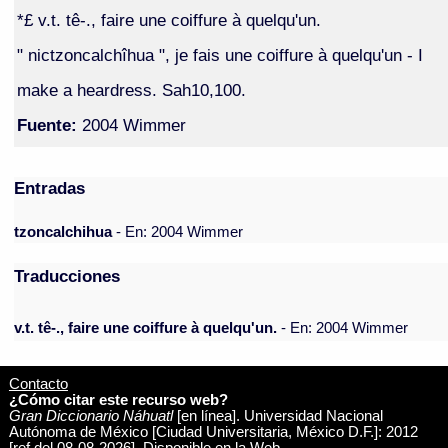
*£ v.t. tê-., faire une coiffure à quelqu'un.
" nictzoncalchîhua ", je fais une coiffure à quelqu'un - I
make a heardress. Sah10,100.
Fuente:
2004 Wimmer
Entradas
tzoncalchihua
- En: 2004 Wimmer
Traducciones
v.t. tê-., faire une coiffure à quelqu'un.
- En: 2004 Wimmer
Contacto
¿Cómo citar este recurso web?
Gran Diccionario Náhuatl
[en línea]. Universidad Nacional
Autónoma de México [Ciudad Universitaria, México D.F.]: 2012
[ref del 08-08-2026]. Disponible en la Web