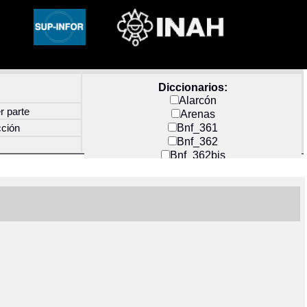
Diccionarios:
Alarcón
r parte
Arenas
Bnf_361
cción
Bnf_362
Bnf_362bis
Carochi
CF_INDEX
Clavijero
Cortés y Zedeño
Docs_México
Durán
Guerra
Mecayapan
Molina_1
Molina_2
Olmos_G