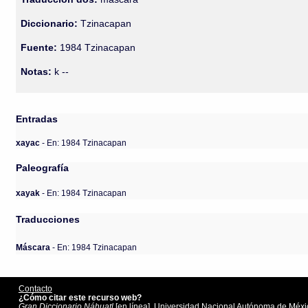
Diccionario:
Tzinacapan
Fuente:
1984 Tzinacapan
Notas:
k --
Entradas
xayac
- En: 1984 Tzinacapan
Paleografía
xayak
- En: 1984 Tzinacapan
Traducciones
Máscara
- En: 1984 Tzinacapan
Contacto
¿Cómo citar este recurso web?
Gran Diccionario Náhuatl
[en línea]. Universidad Nacional Autónoma de Méxic