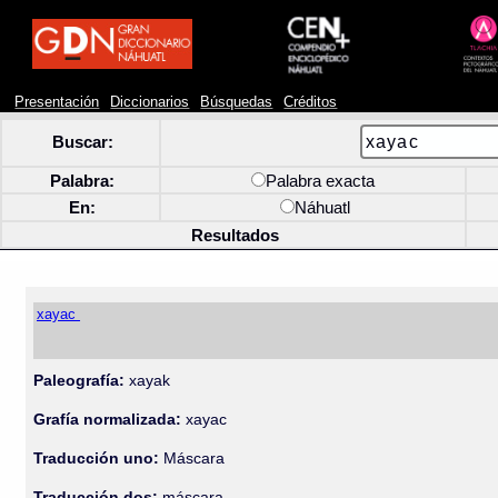
Presentación
Diccionarios
Búsquedas
Créditos
Buscar:
Palabra:
Palabra exacta
En:
Náhuatl
Resultados
xayac
Paleografía:
xayak
Grafía normalizada:
xayac
Traducción uno:
Máscara
Traducción dos:
máscara