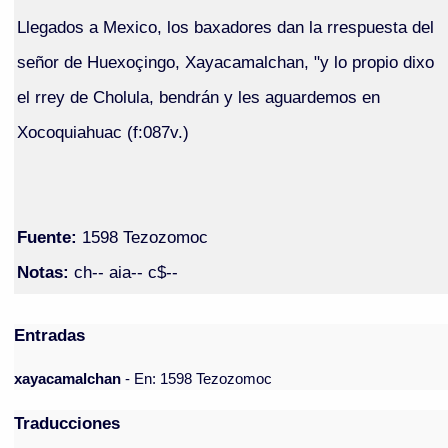
Llegados a Mexico, los baxadores dan la rrespuesta del
señor de Huexoçingo, Xayacamalchan, "y lo propio dixo
el rrey de Cholula, bendrán y les aguardemos en
Xocoquiahuac (f:087v.)
Fuente:
1598 Tezozomoc
Notas:
ch-- aia-- c$--
Entradas
xayacamalchan
- En: 1598 Tezozomoc
Traducciones