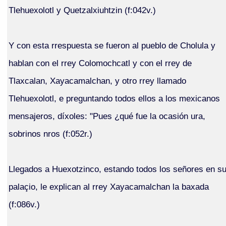
Tlehuexolotl y Quetzalxiuhtzin (f:042v.)
Y con esta rrespuesta se fueron al pueblo de Cholula y
hablan con el rrey Colomochcatl y con el rrey de
Tlaxcalan, Xayacamalchan, y otro rrey llamado
Tlehuexolotl, e preguntando todos ellos a los mexicanos
mensajeros, díxoles: "Pues ¿qué fue la ocasión ura,
sobrinos nros (f:052r.)
Llegados a Huexotzinco, estando todos los señores en s
palaçio, le explican al rrey Xayacamalchan la baxada
(f:086v.)