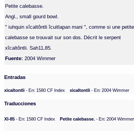
Petite calebasse.
Angl., small gourd bowl.
" iuhquin xîcaltôntli îcuitlapan mani ", comme si une petite
calebasse se trouvait sur son dos. Décrit le serpent
xîcaltôntli. Sah11,85.
Fuente:
2004 Wimmer
Entradas
xicaltontli
- En: 1580 CF Index
xicaltontli
- En: 2004 Wimmer
Traducciones
XI-85
- En: 1580 CF Index
Petite calebasse.
- En: 2004 Wimme