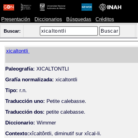
Presentación
Diccionarios
Búsquedas
Créditos
Buscar:
xicaltontli
Paleografía:
XICALTONTLI
Grafía normalizada:
xicaltontli
Tipo:
r.n.
Traducción uno:
Petite calebasse.
Traducción dos:
petite calebasse.
Diccionario:
Wimmer
Contexto:
xîcaltôntli, diminutif sur xîcal-li.