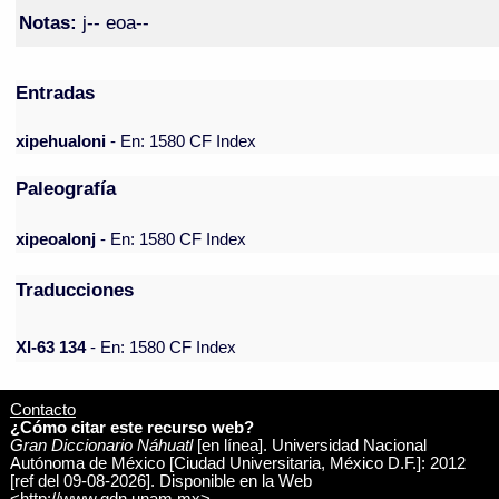
Notas:
j-- eoa--
Entradas
xipehualoni
- En: 1580 CF Index
Paleografía
xipeoalonj
- En: 1580 CF Index
Traducciones
XI-63 134
- En: 1580 CF Index
Contacto
¿Cómo citar este recurso web?
Gran Diccionario Náhuatl
[en línea]. Universidad Nacional
Autónoma de México [Ciudad Universitaria, México D.F.]: 2012
[ref del 09-08-2026]. Disponible en la Web
<http://www.gdn.unam.mx>