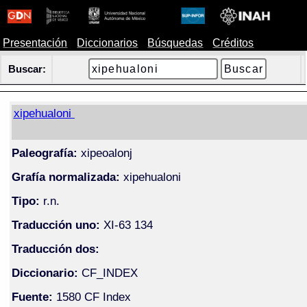
Presentación
Diccionarios
Búsquedas
Créditos
Buscar:
xipehualoni
Paleografía:
xipeoalonj
Grafía normalizada:
xipehualoni
Tipo:
r.n.
Traducción uno:
XI-63 134
Traducción dos:
Diccionario:
CF_INDEX
Fuente:
1580 CF Index