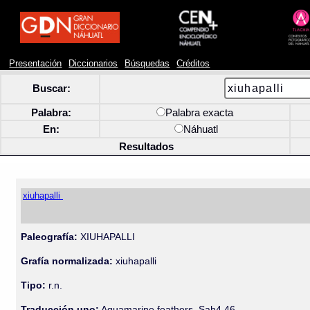
Presentación
Diccionarios
Búsquedas
Créditos
Buscar:
Palabra:
Palabra exacta
En:
Náhuatl
Resultados
xiuhapalli
Paleografía:
XIUHAPALLI
Grafía normalizada:
xiuhapalli
Tipo:
r.n.
Traducción uno:
Aguamarine feathers. Sah4,46.