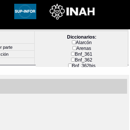
Diccionarios:
Alarcón
r parte
Arenas
Bnf_361
cción
Bnf_362
Bnf_362bis
Carochi
CF_INDEX
Clavijero
Cortés y Zedeño
Docs_México
Durán
Guerra
Mecayapan
Molina_1
Molina_2
Olmos_G