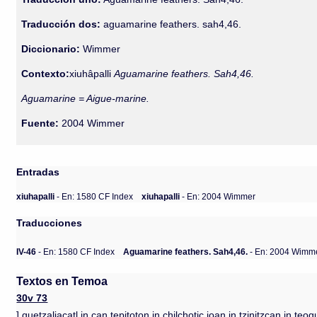
Traducción dos:
aguamarine feathers. sah4,46.
Diccionario:
Wimmer
Contexto:
xiuhâpalli
Aguamarine feathers. Sah4,46.
Aguamarine = Aigue-marine.
Fuente:
2004 Wimmer
Entradas
xiuhapalli
- En: 1580 CF Index
xiuhapalli
- En: 2004 Wimmer
Traducciones
IV-46
- En: 1580 CF Index
Aguamarine feathers. Sah4,46.
- En: 2004 Wimm
Textos en Temoa
30v 73
] quetzaliacatl in çan tepitoton in chilchotic ioan in tzinjtzcan in teoq