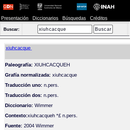
Presentación
Diccionarios
Búsquedas
Créditos
Buscar:
xiuhcacque
Paleografía:
XIUHCACQUEH
Grafía normalizada:
xiuhcacque
Traducción uno:
n.pers.
Traducción dos:
n.pers.
Diccionario:
Wimmer
Contexto:
xiuhcacqueh *£ n.pers.
Fuente:
2004 Wimmer