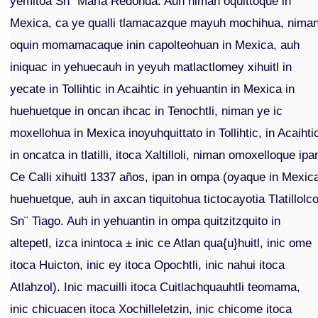
yemitoa Sn¨ Maria Redonda. Auh niman oquittoque in
Mexica, ca ye qualli tlamacazque mayuh mochihua, nima
oquin momamacaque inin capolteohuan in Mexica, auh
iniquac in yehuecauh in yeyuh matlactlomey xihuitl in
yecate in Tollihtic in Acaihtic in yehuantin in Mexica in
huehuetque in oncan ihcac in Tenochtli, niman ye ic
moxellohua in Mexica inoyuhquittato in Tollihtic, in Acaihti
in oncatca in tlatilli, itoca Xaltilloli, niman omoxelloque ipa
Ce Calli xihuitl 1337 años, ipan in ompa (oyaque in Mexic
huehuetque, auh in axcan tiquitohua tictocayotia Tlatillolc
Sn¨ Tiago. Auh in yehuantin in ompa quitzitzquito in
altepetl, izca inintoca ± inic ce Atlan qua{u}huitl, inic ome
itoca Huicton, inic ey itoca Opochtli, inic nahui itoca
Atlahzol). Inic macuilli itoca Cuitlachquauhtli teomama,
inic chicuacen itoca Xochilleletzin, inic chicome itoca