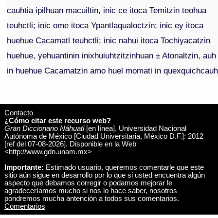
cauhtia ipilhuan macuiltin, inic ce itoca Temitzin teohua
teuhctli; inic ome itoca Ypantlaqualoctzin; inic ey itoca
huehue Cacamatl teuhctli; inic nahui itoca Tochiyacatzin
huehue, yehuantinin inixhuiuhtzitzinhuan ± Atonaltzin, auh
in huehue Cacamatzin amo huel momati in quexquichcau
Contacto
¿Cómo citar este recurso web?
Gran Diccionario Náhuatl
[en línea]. Universidad Nacional
Autónoma de México [Ciudad Universitaria, México D.F.]: 2012
[ref del 07-08-2026]. Disponible en la Web
<http://www.gdn.unam.mx>
Importante:
Estimado usuario, queremos comentarle que este
sitio aún sigue en desarrollo por lo que si usted encuentra algún
aspecto que debamos corregir o podamos mejorar le
agradeceríamos mucho si nos lo hace saber, nosotros
pondremos mucha antención a todos sus comentarios.
Comentarios