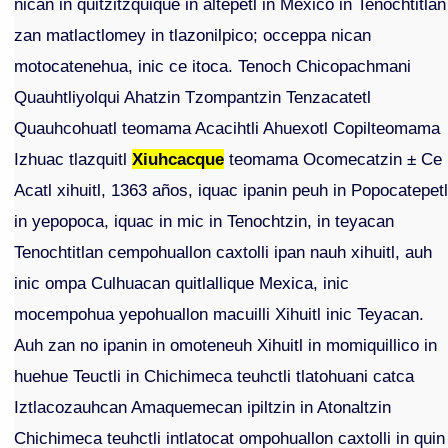
nican in quitzitzquique in altepetl in Mexico in Tenochtitlan
zan matlactlomey in tlazonilpico; occeppa nican
motocatenehua, inic ce itoca. Tenoch Chicopachmani
Quauhtliyolqui Ahatzin Tzompantzin Tenzacatetl
Quauhcohuatl teomama Acacihtli Ahuexotl Copilteomama
Izhuac tlazquitl
Xiuhcacque
teomama Ocomecatzin ± Ce
Acatl xihuitl, 1363 años, iquac ipanin peuh in Popocatepet
in yepopoca, iquac in mic in Tenochtzin, in teyacan
Tenochtitlan cempohuallon caxtolli ipan nauh xihuitl, auh
inic ompa Culhuacan quitlallique Mexica, inic
mocempohua yepohuallon macuilli Xihuitl inic Teyacan.
Auh zan no ipanin in omoteneuh Xihuitl in momiquillico in
huehue Teuctli in Chichimeca teuhctli tlatohuani catca
Iztlacozauhcan Amaquemecan ipiltzin in Atonaltzin
Chichimeca teuhctli intlatocat ompohuallon caxtolli in quin