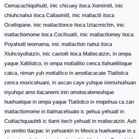
Cemacachiquihuitl, inic chicuey itoca Xomimitl, inic
chiuhcnahui itoca Callaomitl, inic matlactli itoca
Ocellopane, inic matlactlonce itoca Iztacmichin, inic
matlactlomome itoca Cocihuatli, inic matlactlomey itoca
Poyahuitl teomama, inic matlactlon nahui itoca
Xiuhcoyollatzin, inic caxtolli itoca Maltecatzin, in ompa
yaque Xaltilolco, in ompa motlallito cenca tlahuelliloque
catca, niman yuh motlallico in amotlacacate Tlatilolca
cenca moxicohuani, in axcan caye yuhque inimixhuihuan
inyuhqui amo tlacanemi inin omotocateneuhque
huehuetque in ompa yaque Tlatilolco in mopohua ca zan
matlactlomome in tlalmacehuato ic pehua yehuatl in
Cuitlachquauhtli ic tlami itech yehuatl in maltecatzin. Auh
ye omitto tlacpac in yehuantin in Mexica huehuetque in ±