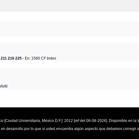
 211 216 225
- En: 1580 CF Index
lviti
o [Ciudad Universitaria, México D.F.]: 2012 [ref del 06-08-2026]. Disponible en 
 en desarrollo por lo que si usted encuentra algún aspecto que debamos corregir