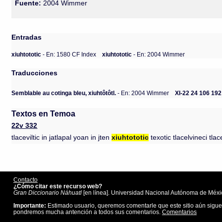
Fuente:
2004 Wimmer
Entradas
xiuhtototic
- En: 1580 CF Index
xiuhtototic
- En: 2004 Wimmer
Traducciones
Semblable au cotinga bleu, xiuhtôtôtl.
- En: 2004 Wimmer
XI-22 24 106 192
Textos en Temoa
22v 332
tlaceviltic in jatlapal yoan in jten
xiuhtototic
texotic tlacelvineci tlace
Contacto
¿Cómo citar este recurso web?
Gran Diccionario Náhuatl
[en línea]. Universidad Nacional Autónoma de Méxic
Importante:
Estimado usuario, queremos comentarle que este sitio aún sigue
pondremos mucha antención a todos sus comentarios.
Comentarios