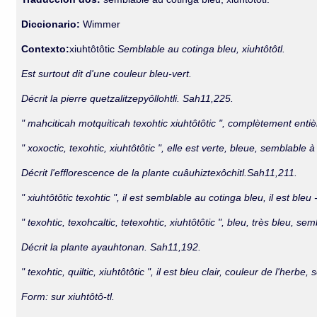
Diccionario:
Wimmer
Contexto:
xiuhtôtôtic
Semblable au cotinga bleu, xiuhtôtôtl.
Est surtout dit d'une couleur bleu-vert.
Décrit la pierre quetzalitzepyôllohtli. Sah11,225.
" mahciticah motquiticah texohtic xiuhtôtôtic ", complètement entière
" xoxoctic, texohtic, xiuhtôtôtic ", elle est verte, bleue, semblable à
Décrit l'efflorescence de la plante cuâuhiztexôchitl.Sah11,211.
" xiuhtôtôtic texohtic ", il est semblable au cotinga bleu, il est bleu -
" texohtic, texohcaltic, tetexohtic, xiuhtôtôtic ", bleu, très bleu, s
Décrit la plante ayauhtonan. Sah11,192.
" texohtic, quiltic, xiuhtôtôtic ", il est bleu clair, couleur de l'he
Form: sur xiuhtôtô-tl.