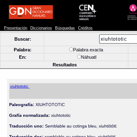
Presentación
Diccionarios
Búsquedas
Créditos
Buscar:
Palabra:
Palabra exacta
En:
Náhuatl
Resultados
xiuhtototic
Paleografía:
XIUHTOTOTIC
Grafía normalizada:
xiuhtototic
Traducción uno:
Semblable au cotinga bleu, xiuhtôtôtl.
Traducción dos:
semblable au cotinga bleu, xiuhtôtôtl.