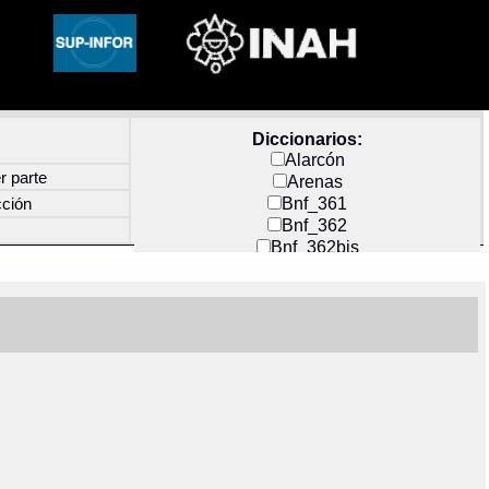
Diccionarios:
Alarcón
r parte
Arenas
Bnf_361
cción
Bnf_362
Bnf_362bis
Carochi
CF_INDEX
Clavijero
Cortés y Zedeño
Docs_México
Durán
Guerra
Mecayapan
Molina_1
Molina_2
Olmos_G