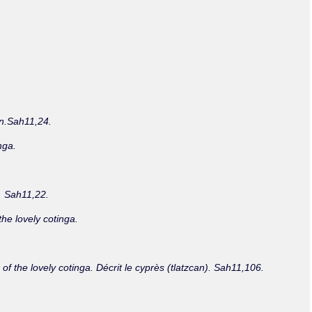
Olmos_V
Paredes
Rincón
Sahagún Escolio
Tezozomoc
Tzinacapan
Wimmer
lin.Sah11,24.
nga.
tl. Sah11,22.
the lovely cotinga.
r of the lovely cotinga. Décrit le cyprès (tlatzcan). Sah11,106.