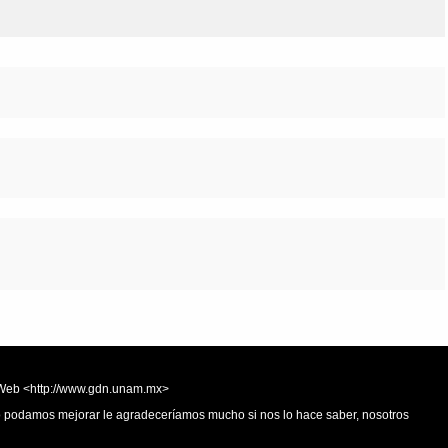
la Web <http://www.gdn.unam.mx>
 o podamos mejorar le agradeceríamos mucho si nos lo hace saber, nosotros