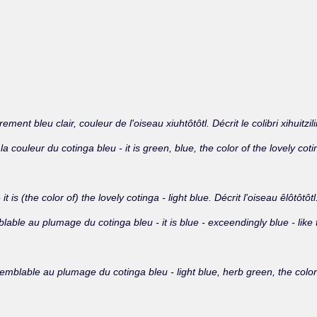
ment bleu clair, couleur de l'oiseau xiuhtôtôtl. Décrit le colibri xihuitzi
 la couleur du cotinga bleu - it is green, blue, the color of the lovely coti
 it is (the color of) the lovely cotinga - light blue. Décrit l'oiseau êlôtôtô
emblable au plumage du cotinga bleu - it is blue - exceendingly blue - like 
rbe, semblable au plumage du cotinga bleu - light blue, herb green, the colo