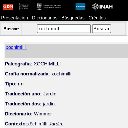
Presentación
Diccionarios
Búsquedas
Créditos
Buscar:
xochimilli
Paleografía:
XOCHIMILLI
Grafía normalizada:
xochimilli
Tipo:
r.n.
Traducción uno:
Jardin.
Traducción dos:
jardin.
Diccionario:
Wimmer
Contexto:
xôchimîlli
Jardin.