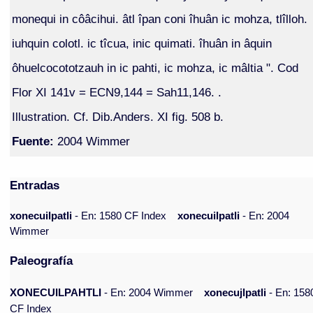
monequi in côâcihui. âtl îpan coni îhuân ic mohza, tlîlloh.
iuhquin colotl. ic tîcua, inic quimati. îhuân in âquin
ôhuelcocototzauh in ic pahti, ic mohza, ic mâltia ". Cod
Flor XI 141v = ECN9,144 = Sah11,146. .
Illustration. Cf. Dib.Anders. XI fig. 508 b.
Fuente:
2004 Wimmer
Entradas
xonecuilpatli
- En: 1580 CF Index
xonecuilpatli
- En: 2004
Wimmer
Paleografía
XONECUILPAHTLI
- En: 2004 Wimmer
xonecujlpatli
- En: 158
CF Index