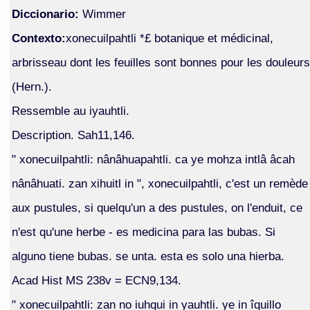
Diccionario:
Wimmer
Contexto:
xonecuilpahtli *£ botanique et médicinal,
arbrisseau dont les feuilles sont bonnes pour les douleurs
(Hern.).
Ressemble au iyauhtli.
Description. Sah11,146.
" xonecuilpahtli: nânâhuapahtli. ca ye mohza intlâ âcah
nânâhuati. zan xihuitl in ", xonecuilpahtli, c'est un remède
aux pustules, si quelqu'un a des pustules, on l'enduit, ce
n'est qu'une herbe - es medicina para las bubas. Si
alguno tiene bubas. se unta. esta es solo una hierba.
Acad Hist MS 238v = ECN9,134.
" xonecuilpahtli: zan no iuhqui in yauhtli. ye in îquillo