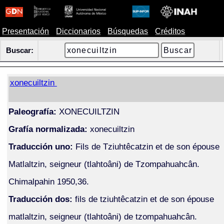
Presentación
Diccionarios
Búsquedas
Créditos
Buscar:
xonecuiltzin
Paleografía:
XONECUILTZIN
Grafía normalizada:
xonecuiltzin
Traducción uno:
Fils de Tziuhtêcatzin et de son épouse
Matlaltzin, seigneur (tlahtoâni) de Tzompahuahcân.
Chimalpahin 1950,36.
Traducción dos:
fils de tziuhtêcatzin et de son épouse
matlaltzin, seigneur (tlahtoâni) de tzompahuahcân.