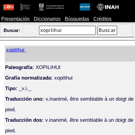
Presentación
Diccionarios
Búsquedas
Créditos
Buscar:
xopilihui
Paleografía:
XOPILIHUI
Grafía normalizada:
xopilihui
Tipo:
_v.i._
Traducción uno:
v.inanimé, être semblable à un doigt de
pied.
Traducción dos:
v.inanimé, être semblable à un doigt de
pied.