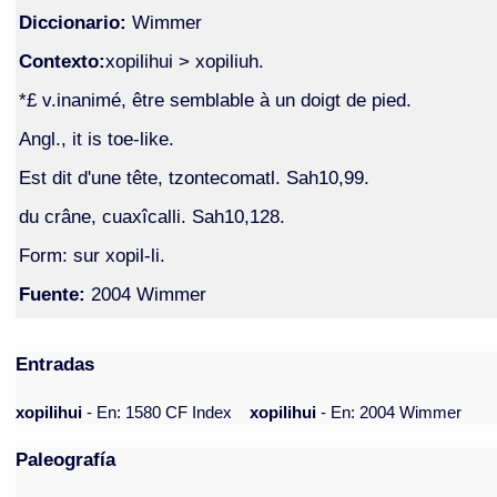
Diccionario:
Wimmer
Contexto:
xopilihui > xopiliuh.
*£ v.inanimé, être semblable à un doigt de pied.
Angl., it is toe-like.
Est dit d'une tête, tzontecomatl. Sah10,99.
du crâne, cuaxîcalli. Sah10,128.
Form: sur xopil-li.
Fuente:
2004 Wimmer
Entradas
xopilihui
- En: 1580 CF Index
xopilihui
- En: 2004 Wimmer
Paleografía