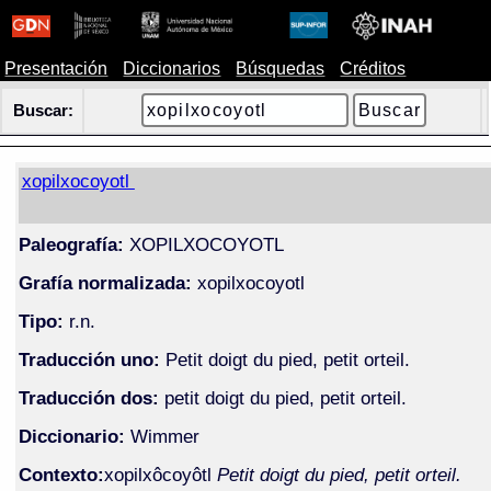
Presentación
Diccionarios
Búsquedas
Créditos
Buscar:
xopilxocoyotl
Paleografía:
XOPILXOCOYOTL
Grafía normalizada:
xopilxocoyotl
Tipo:
r.n.
Traducción uno:
Petit doigt du pied, petit orteil.
Traducción dos:
petit doigt du pied, petit orteil.
Diccionario:
Wimmer
Contexto:
xopilxôcoyôtl
Petit doigt du pied, petit orteil.