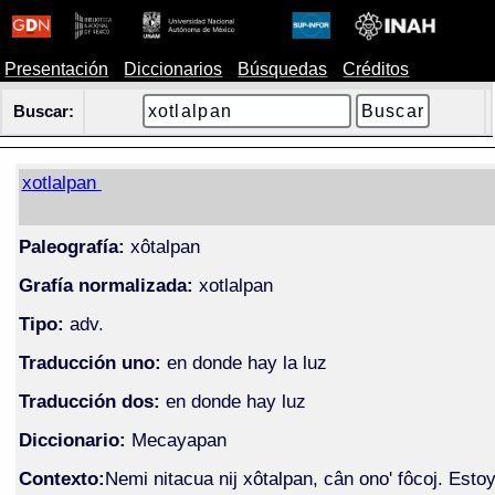
Presentación
Diccionarios
Búsquedas
Créditos
Buscar:
xotlalpan
Paleografía:
xôtalpan
Grafía normalizada:
xotlalpan
Tipo:
adv.
Traducción uno:
en donde hay la luz
Traducción dos:
en donde hay luz
Diccionario:
Mecayapan
Contexto:
Nemi nitacua nij xôtalpan, cân ono' fôcoj. Esto