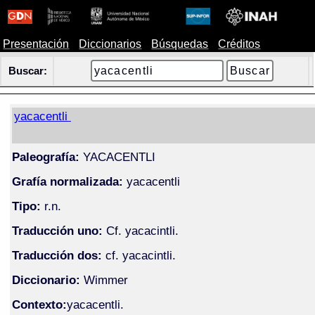
Presentación
Diccionarios
Búsquedas
Créditos
Buscar:
yacacentli
Paleografía:
YACACENTLI
Grafía normalizada:
yacacentli
Tipo:
r.n.
Traducción uno:
Cf. yacacintli.
Traducción dos:
cf. yacacintli.
Diccionario:
Wimmer
Contexto:
yacacentli.