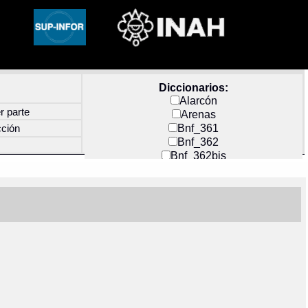
Diccionarios:
Alarcón
r parte
Arenas
Bnf_361
cción
Bnf_362
Bnf_362bis
Carochi
CF_INDEX
Clavijero
Cortés y Zedeño
Docs_México
Durán
Guerra
Mecayapan
Molina_1
Molina_2
Olmos_G