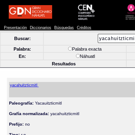
Presentación
Diccionarios
Búsquedas
Créditos
Buscar:
Palabra:
Palabra exacta
En:
Náhuatl
Resultados
yacahuitzticmitl
Paleografía:
Yacauitzticmitl
Grafía normalizada:
yacahuitzticmitl
Prefijo:
no
Tipo:
r.n.