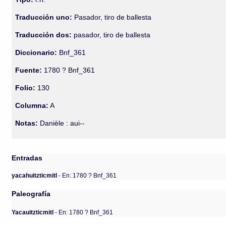
Traducción uno:
Pasador, tiro de ballesta
Traducción dos:
pasador, tiro de ballesta
Diccionario:
Bnf_361
Fuente:
1780 ? Bnf_361
Folio:
130
Columna:
A
Notas:
Danièle : aui--
Entradas
yacahuitzticmitl
- En: 1780 ? Bnf_361
Paleografía
Yacauitzticmitl
- En: 1780 ? Bnf_361