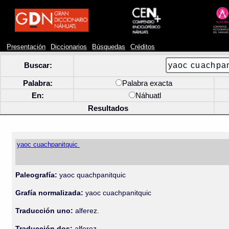
Presentación
Diccionarios
Búsquedas
Créditos
Buscar:
Palabra:
Palabra exacta
En:
Náhuatl
Resultados
yaoc cuachpanitquic
Paleografía:
yaoc quachpanitquic
Grafía normalizada:
yaoc cuachpanitquic
Traducción uno:
alferez.
Traducción dos:
alferez.