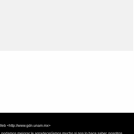
Olmos_V
Paredes
Rincón
Sahagún Escolio
Tezozomoc
Tzinacapan
Wimmer
la Web <http://www.gdn.unam.mx>
 o podamos mejorar le agradeceríamos mucho si nos lo hace saber, nosotros