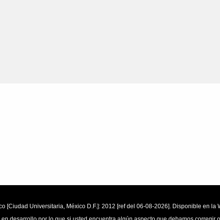
o [Ciudad Universitaria, México D.F.]: 2012 [ref del 06-08-2026]. Disponible en 
 en desarrollo por lo que si usted encuentra algún aspecto que debamos corregir