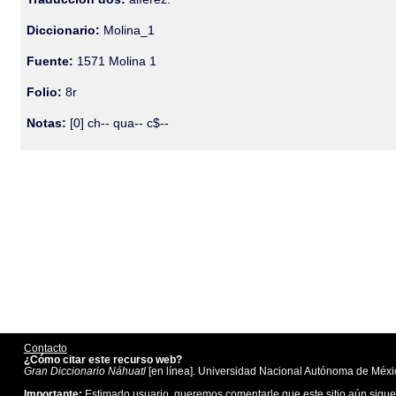
Diccionario:
Molina_1
Fuente:
1571 Molina 1
Folio:
8r
Notas:
[0] ch-- qua-- c$--
Contacto
¿Cómo citar este recurso web?
Gran Diccionario Náhuatl
[en línea]. Universidad Nacional Autónoma de Méxic
Importante:
Estimado usuario, queremos comentarle que este sitio aún sigue