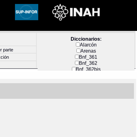
Diccionarios:
Alarcón
r parte
Arenas
Bnf_361
cción
Bnf_362
Bnf_362bis
Carochi
CF_INDEX
Clavijero
Cortés y Zedeño
Docs_México
Durán
Guerra
Mecayapan
Molina_1
Molina_2
Olmos_G