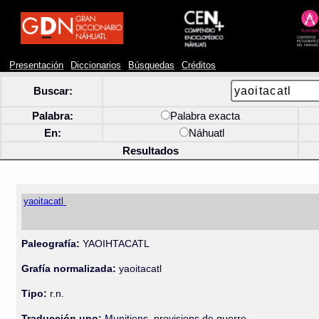
Presentación
Diccionarios
Búsquedas
Créditos
Buscar:
Palabra:
Palabra exacta
En:
Náhuatl
Resultados
yaoitacatl
Paleografía:
YAOIHTACATL
Grafía normalizada:
yaoitacatl
Tipo:
r.n.
Traducción uno:
Munitions, provisions de guerre.