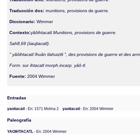
Traducción dos:
munitions, provisions de guerre.
Diccionario:
Wimmer
Contexto:
yâôihtacatl
Munitions, provisions de guerre.
Sah8,69 (iiaujtacatl).
" yâôihtacatl îhuân tlahuiztli ", des provisions de guerre et des ar
Form: sur ihtacatl morph.incarp. yâô-tl.
Fuente:
2004 Wimmer
Entradas
yaoitacatl
- En: 1571 Molina 2
yaoitacatl
- En: 2004 Wimmer
Paleografía
YAOIHTACATL
- En: 2004 Wimmer