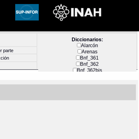
Diccionarios:
Alarcón
r parte
Arenas
Bnf_361
cción
Bnf_362
Bnf_362bis
Carochi
CF_INDEX
Clavijero
Cortés y Zedeño
Docs_México
Durán
Guerra
Mecayapan
Molina_1
Molina_2
Olmos_G