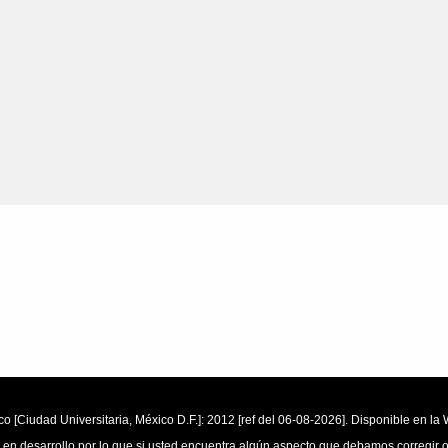
o [Ciudad Universitaria, México D.F.]: 2012 [ref del 06-08-2026]. Disponible en 
 en desarrollo por lo que si usted encuentra algún aspecto que debamos corregir