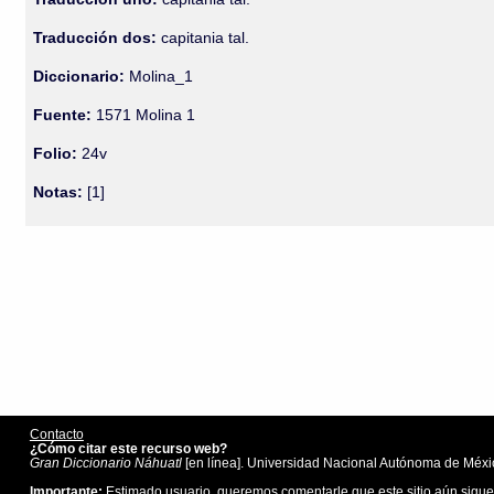
Traducción dos:
capitania tal.
Diccionario:
Molina_1
Fuente:
1571 Molina 1
Folio:
24v
Notas:
[1]
Contacto
¿Cómo citar este recurso web?
Gran Diccionario Náhuatl
[en línea]. Universidad Nacional Autónoma de Méxic
Importante:
Estimado usuario, queremos comentarle que este sitio aún sigue