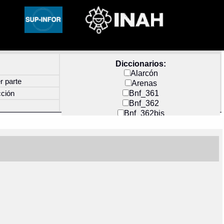
Diccionarios:
Alarcón
r parte
Arenas
Bnf_361
cción
Bnf_362
Bnf_362bis
Carochi
CF_INDEX
Clavijero
Cortés y Zedeño
Docs_México
Durán
Guerra
Mecayapan
Molina_1
Molina_2
Olmos_G