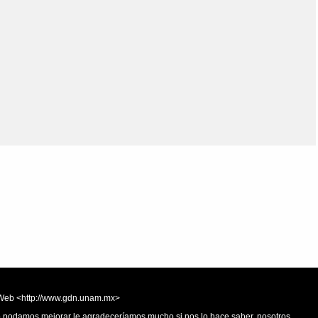
Olmos_V
Paredes
Rincón
Sahagún Escolio
Tezozomoc
Tzinacapan
Wimmer
la Web <http://www.gdn.unam.mx>
 o podamos mejorar le agradeceríamos mucho si nos lo hace saber, nosotros