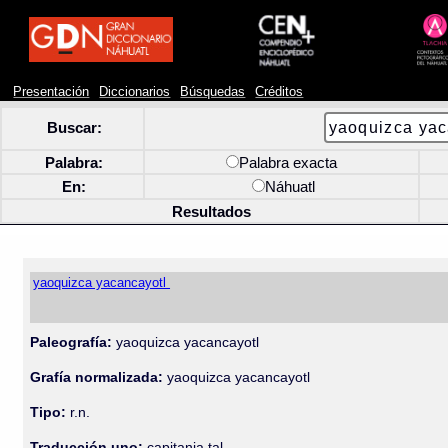
Presentación
Diccionarios
Búsquedas
Créditos
Buscar:
Palabra:
Palabra exacta
En:
Náhuatl
Resultados
yaoquizca yacancayotl
Paleografía:
yaoquizca yacancayotl
Grafía normalizada:
yaoquizca yacancayotl
Tipo:
r.n.
Traducción uno:
capitania tal.