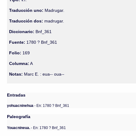
Traducción uno:
Madrugar.
Traducción dos:
madrugar.
Diccionario:
Bnf_361
Fuente:
1780 ? Bnf_361
Folio:
169
Columna:
A
Notas:
Marc E. : eua-- oua--
Entradas
yohuacninehua
- En: 1780 ? Bnf_361
Paleografía
Youacnineua.
- En: 1780 ? Bnf_361