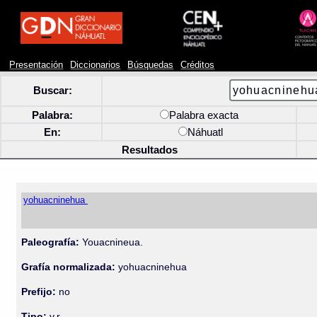
Presentación
Diccionarios
Búsquedas
Créditos
Buscar:
Palabra:
Palabra exacta
En:
Náhuatl
Resultados
yohuacninehua
Paleografía:
Youacnineua.
Grafía normalizada:
yohuacninehua
Prefijo:
no
Tipo:
v.r.