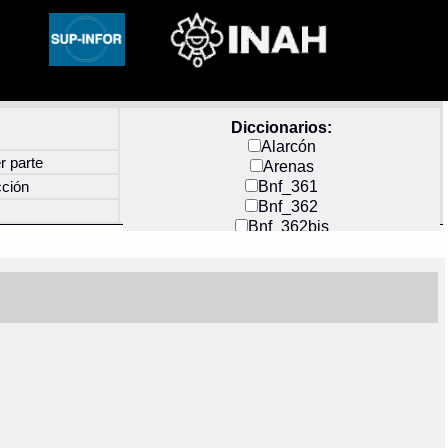
Diccionarios:
Alarcón
r parte
Arenas
Bnf_361
cción
Bnf_362
Bnf_362bis
Carochi
CF_INDEX
Clavijero
Cortés y Zedeño
Docs_México
Durán
Guerra
Mecayapan
Molina_1
Molina_2
Olmos_G